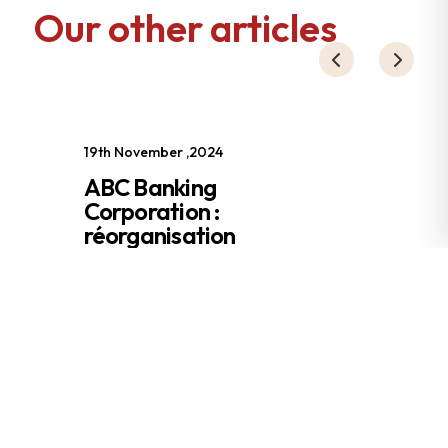
Our other articles
19th November ,2024
ABC Banking
Corporation :
réorganisation
approuvée par les
actionnaires pour la
Holding et pétition en
Cour Suprême
ABC Banking Corporation continue sa
réorganisation structurelle avec la
création d’ABCB Holdings qui
chapeautera les pôles bancaires et non